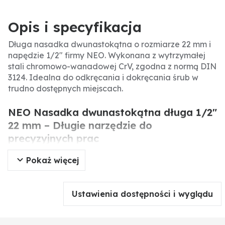
Opis i specyfikacja
Długa nasadka dwunastokątna o rozmiarze 22 mm i
napędzie 1/2" firmy NEO. Wykonana z wytrzymałej
stali chromowo-wanadowej CrV, zgodna z normą DIN
3124. Idealna do odkręcania i dokręcania śrub w
trudno dostępnych miejscach.
NEO Nasadka dwunastokątna długa 1/2"
22 mm – Długie narzędzie do
precyzyjnych prac
Pokaż więcej
Długa nasadka dwunastokątna o napędzie 1/2" i
rozmiarze 22 mm firmy NEO to wszechstronne
narzędzie warsztatowe. Wykonana ze stali
Ustawienia dostępności i wyglądu
chromowo-wanadowej CrV zgodnie z normą DIN
3124, gwarantuje wysoką wytrzymałość i odporność
na odkształcenia. Długość 77 mm ułatwia dostęp do