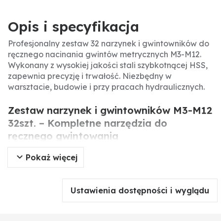
Opis i specyfikacja
Profesjonalny zestaw 32 narzynek i gwintowników do
ręcznego nacinania gwintów metrycznych M3-M12.
Wykonany z wysokiej jakości stali szybkotnącej HSS,
zapewnia precyzję i trwałość. Niezbędny w
warsztacie, budowie i przy pracach hydraulicznych.
Zestaw narzynek i gwintowników M3-M12
32szt. – Kompletne narzędzia do
ręcznego gwintowania
Pokaż więcej
Zestaw 32 sztuk narzynek i gwintowników marki NEO
to kompleksowe rozwiązanie do ręcznego nacinania
gwintów metrycznych w zakresie M3-M12. Wykonane
Ustawienia dostępności i wyglądu
ze stali szybkotnącej HSS, narzędzia te gwarantują
wysoką trwałość i precyzję. Idealne do prac
budowlanych, hydraulicznych i remontowych, gdzie