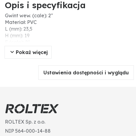
Opis i specyfikacja
Gwint wew. (cale): 2"
Materiał: PVC
L (mm): 23,5
H (mm): 19
F (cale): 2"
D (mm): 77
Pokaż więcej
F1 (mm): 53,5
Ustawienia dostępności i wyglądu
ROLTEX Sp. z o.o.
NIP 564-000-14-88