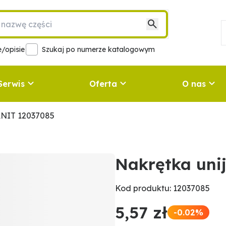
/opisie
Szukaj po numerze katalogowym
Serwis
Oferta
O nas
RANIT 12037085
Nakrętka uni
Kod produktu: 12037085
5,57 zł
-0.02%