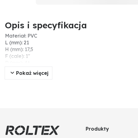
Opis i specyfikacja
Materiał: PVC
L (mm): 21
H (mm): 17,5
F (cale): 1"
D (mm): 46
F1 (mm): 27,8
Pokaż więcej
Gwint wew. (cale): 1"
Produkty