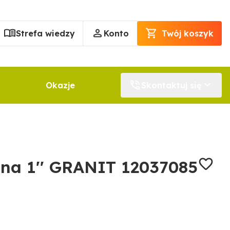
Strefa wiedzy
Konto
Twój koszyk
Okazje
Skontaktuj się
jna 1'' GRANIT 12037085