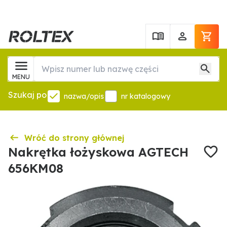
MENU
Szukaj po
nazwa/opis
nr katalogowy
Wróć do strony głównej
Nakrętka łożyskowa AGTECH
656KM08