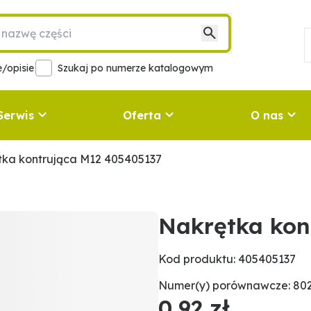
/opisie
Szukaj po numerze katalogowym
Serwis
Oferta
O nas
tka kontrująca M12 405405137
Nakrętka kon
Kod produktu: 405405137
Numer(y) porównawcze: 80
0,92 zł