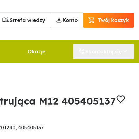
Strefa wiedzy
Konto
Twój koszyk
Okazje
Skontaktuj się
trująca M12 405405137
201240, 405405137