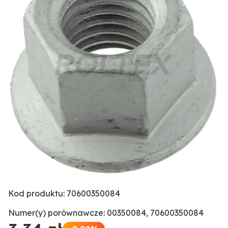
Kod produktu: 70600350084
Numer(y) porównawcze: 00350084, 70600350084