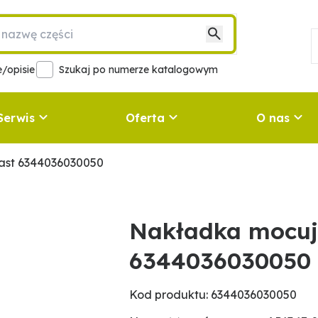
/opisie
Szukaj po numerze katalogowym
Serwis
Oferta
O nas
ast 6344036030050
Nakładka mocuj
6344036030050
Kod produktu: 6344036030050