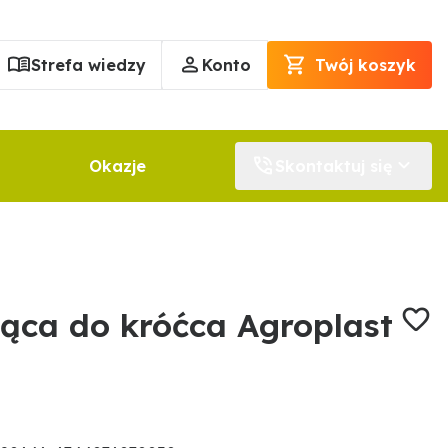
Strefa wiedzy
Konto
Twój koszyk
Okazje
Skontaktuj się
ąca do króćca Agroplast