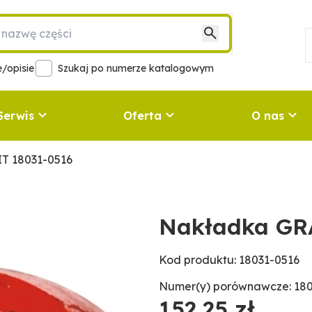
/opisie
Szukaj po numerze katalogowym
Serwis
Oferta
O nas
T 18031-0516
Nakładka GR
Kod produktu: 18031-0516
Numer(y) porównawcze: 180
152,25 zł