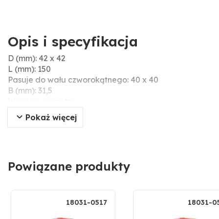
Opis i specyfikacja
D (mm): 42 x 42
L (mm): 150
Pasuje do wału czworokątnego: 40 x 40
B (mm): 31,5
Wersja: wewnątrz
S (mm): 90
Pokaż więcej
Powiązane produkty
18031-0517
18031-0