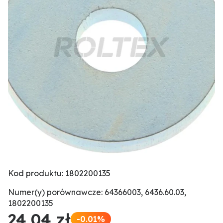
Kod produktu: 1802200135
Numer(y) porównawcze: 64366003, 6436.60.03,
1802200135
24,04 zł
-0.01%