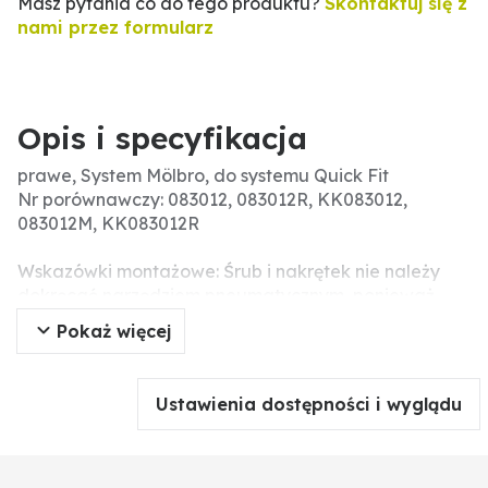
Masz pytania co do tego produktu?
Skontaktuj się z
nami przez formularz
Opis i specyfikacja
prawe, System Mölbro, do systemu Quick Fit
Nr porównawczy: 083012, 083012R, KK083012,
083012M, KK083012R
Wskazówki montażowe: Śrub i nakrętek nie należy
dokręcać narzędziem pneumatycznym, ponieważ
może prowadzić to do uszkodzeń części roboczej
Pokaż więcej
(pęknięcia związane z napięciem).
Pasujące śruby: 1800200087
Ustawienia dostępności i wyglądu