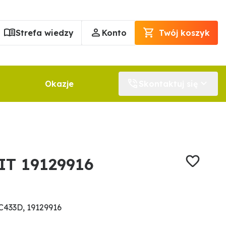
Strefa wiedzy
Konto
Twój koszyk
Okazje
Skontaktuj się
IT 19129916
433D, 19129916