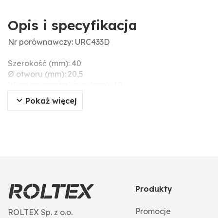
Opis i specyfikacja
Nr porównawczy: URC433D
Szerokość (mm): 40
Ø otworu (mm): 20,5
Wymiary montażowe (mm): 40
Długość (mm): 111
Pokaż więcej
Grubość (mm): 8
Produkty
Promocje
ROLTEX Sp. z o.o.