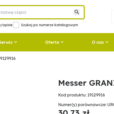
/opisie
Szukaj po numerze katalogowym
Serwis
Oferta
O nas
9129916
Messer GRAN
Kod produktu: 19129916
Numer(y) porównawcze: URC
30,73 zł