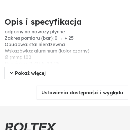
Opis i specyfikacja
odporny na nawozy płynne
Zakres pomiaru (bar): 0 → + 25
Obudowa: stal nierdzewna
Wskazówka: aluminium (kolor czarny)
Ø (mm): 100
Podziałka: 0-(1)-5-20-25
Gwint przyłączeniowy: stal nierdzewna
Pokaż więcej
Oprawa: wielobarwny
Wersja: Odporność na płynne nawozy: tak
Wypełnienie gliceryną: tak
Ustawienia dostępności i wyglądu
Czerwony wskaźnik: nie
Podział ciśnienia zgodnie z normą ISO 16119-2: tak
Zastosowanie: ochrona roślin
Menke-Nr.: 106719
Przyłącze: 1/4" na dole