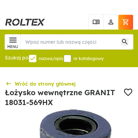
MENU
Szukaj po
nazwa/opis
nr katalogowy
Wróć do strony głównej
Łożysko wewnętrzne GRANIT
18031-569HX