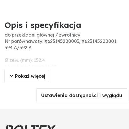
Opis i specyfikacja
do przekładni głównej / zwrotnicy
Nr porównawczy: X623145200003, X623145200001,
594 A/592 A
Ø zew. (mm): 152.4
Wysokość 1 (mm): 36,32
Wymiary (mm): 95,25 x 152,4 x 36,32
Pokaż więcej
Ø wew. (mm): 95.25
Ustawienia dostępności i wyglądu