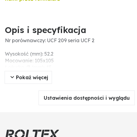
Opis i specyfikacja
Nr porównawczy: UCF 209 seria UCF 2
Wysokość (mm): 52.2
Mocowanie: 105x105
Łożysko-Ø (mm): 45
Wymiary: UCF 209
Pokaż więcej
Ø otworu (mm): 4x16
Wymiary zew. (mm): 137x137
Ustawienia dostępności i wyglądu