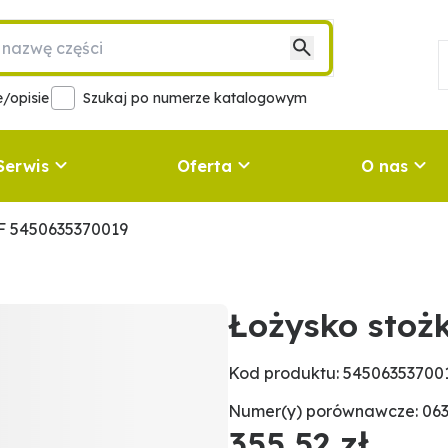
/opisie
Szukaj po numerze katalogowym
Serwis
Oferta
O nas
F 5450635370019
Łożysko stoż
Kod produktu: 54506353700
Numer(y) porównawcze: 063
355,52 zł