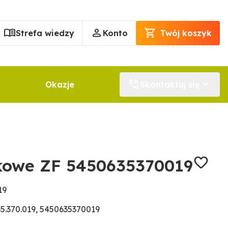
Strefa wiedzy
Konto
Twój koszyk
Okazje
Skontaktuj się
kowe ZF 5450635370019
19
5.370.019, 5450635370019