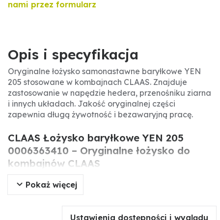
nami przez formularz
Opis i specyfikacja
Oryginalne łożysko samonastawne baryłkowe YEN
205 stosowane w kombajnach CLAAS. Znajduje
zastosowanie w napędzie hedera, przenośniku ziarna
i innych układach. Jakość oryginalnej części
zapewnia długą żywotność i bezawaryjną pracę.
CLAAS Łożysko baryłkowe YEN 205
0006363410 – Oryginalne łożysko do
kombajnów CLAAS
Pokaż więcej
Oryginalne łożysko samonastawne baryłkowe YEN
205 marki CLAAS to kluczowy element układów
napędowych w kombajnach. Stosowane między
Ustawienia dostępności i wyglądu
innymi w napędzie hedera, napędzie napełniania i