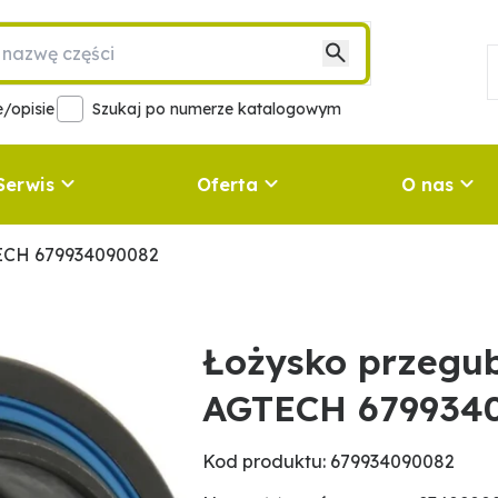
/opisie
Szukaj po numerze katalogowym
Serwis
Oferta
O nas
TECH 679934090082
Łożysko przegu
AGTECH 679934
Kod produktu: 679934090082