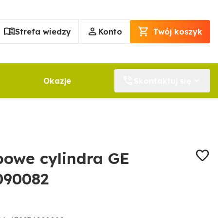
Strefa wiedzy
Konto
Twój koszyk
Okazje
Skontaktuj się
bowe cylindra GE
090082