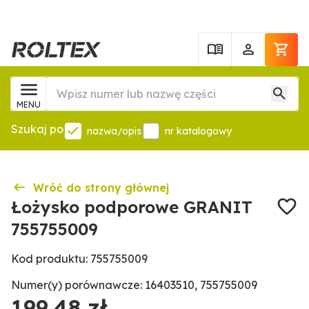
MENU
Szukaj po
nazwa/opis
nr katalogowy
Wróć do strony głównej
Łożysko podporowe GRANIT
755755009
Kod produktu: 755755009
Numer(y) porównawcze: 16403510, 755755009
199,48 zł