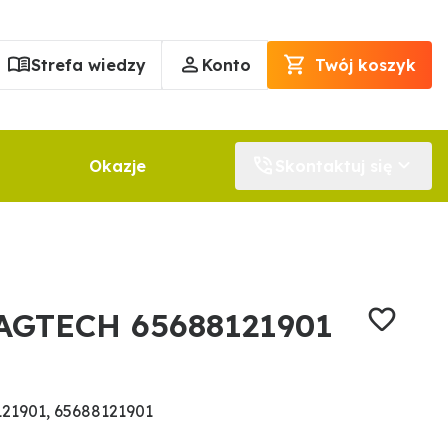
Strefa wiedzy
Konto
Twój koszyk
Okazje
Skontaktuj się
 AGTECH 65688121901
21901, 65688121901