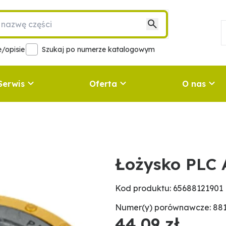
/opisie
Szukaj po numerze katalogowym
Serwis
Oferta
O nas
Łożysko PLC
Kod produktu: 65688121901
Numer(y) porównawcze: 881
44,09 zł