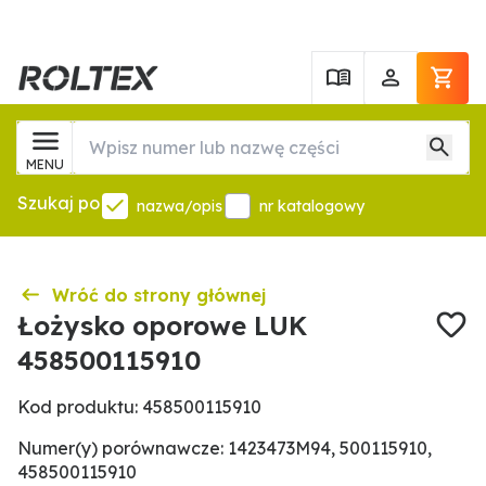
MENU
Szukaj po
nazwa/opis
nr katalogowy
Wróć do strony głównej
Łożysko oporowe LUK
458500115910
Kod produktu: 458500115910
Numer(y) porównawcze: 1423473M94, 500115910,
458500115910