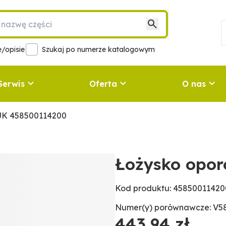
/opisie
Szukaj po numerze katalogowym
Serwis
Oferta
O nas
UK 458500114200
Łożysko opo
Kod produktu: 45850011420
Numer(y) porównawcze: V58
443,94 zł