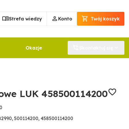
Strefa wiedzy
Konto
Twój koszyk
Okazje
Skontaktuj się
rowe LUK 458500114200
0
2990, 500114200, 458500114200