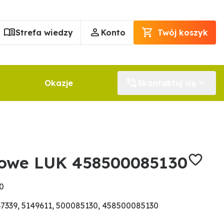
Strefa wiedzy
Konto
Twój koszyk
Okazje
Skontaktuj się
rowe LUK 458500085130
0
7339, 5149611, 500085130, 458500085130