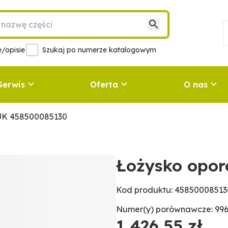
/opisie
Szukaj po numerze katalogowym
Serwis
Oferta
O nas
UK 458500085130
Łożysko opo
Kod produktu: 45850008513
Numer(y) porównawcze: 996
1 426,55 zł