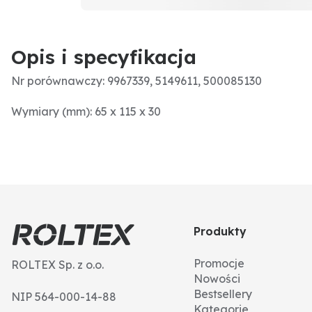
Opis i specyfikacja
Nr porównawczy: 9967339, 5149611, 500085130
Wymiary (mm): 65 x 115 x 30
Produkty
Promocje
ROLTEX Sp. z o.o.
Nowości
Bestsellery
NIP 564-000-14-88
Kategorie