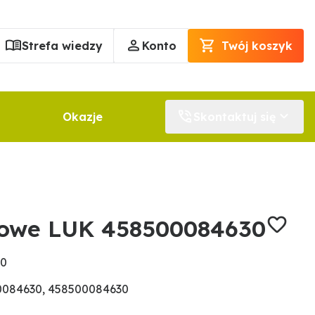
Strefa wiedzy
Konto
Twój koszyk
Okazje
Skontaktuj się
rowe LUK 458500084630
30
0084630, 458500084630