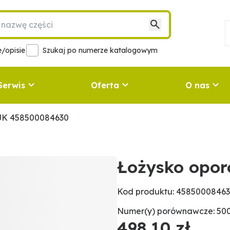
/opisie
Szukaj po numerze katalogowym
Serwis
Oferta
O nas
UK 458500084630
Łożysko opo
Kod produktu: 4585000846
Numer(y) porównawcze: 50
498,10 zł