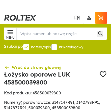
MENU
Szukaj po
nazwa/opis
nr katalogowy
Wróć do strony głównej
Łożysko oporowe LUK
458500039800
Kod produktu: 458500039800
Numer(y) porównawcze: 3147147R91, 3142798R91,
3147877R91, 500039800, 458500039800