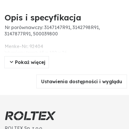
Opis i specyfikacja
Nr porównawczy: 3147147R91, 3142798R91,
3147877R91, 500039800
Menke-Nr.: 92404
Wymiary (mm): 65 x 102 x 26
Pokaż więcej
Ustawienia dostępności i wyglądu
ROLTEX Sp. z o.o.