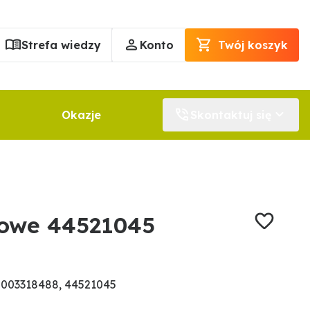
Strefa wiedzy
Konto
Twój koszyk
Okazje
Skontaktuj się
rowe 44521045
0003318488, 44521045