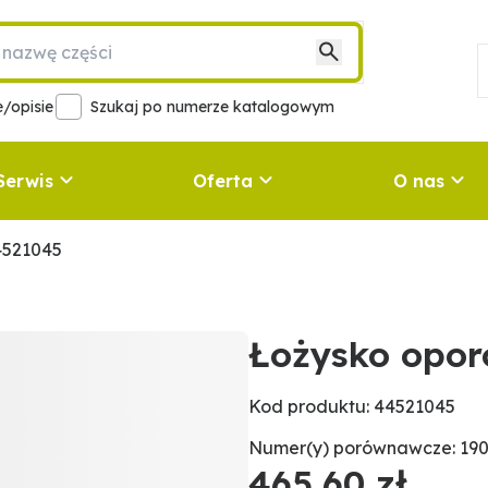
/opisie
Szukaj po numerze katalogowym
Serwis
Oferta
O nas
4521045
Łożysko opo
Kod produktu: 44521045
Numer(y) porównawcze: 19
465,60 zł