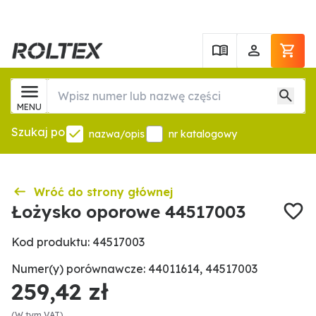
MENU
Szukaj po
nazwa/opis
nr katalogowy
Wróć do strony głównej
Łożysko oporowe 44517003
Kod produktu: 44517003
Numer(y) porównawcze: 44011614, 44517003
259,42 zł
(W tym VAT)