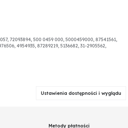
7 057, 72093894, 500 0459 000, 5000459000, 87541561,
976506, 4954935, 87289219, 5136682, 31-2905562,
Ustawienia dostępności i wyglądu
Metody płatności