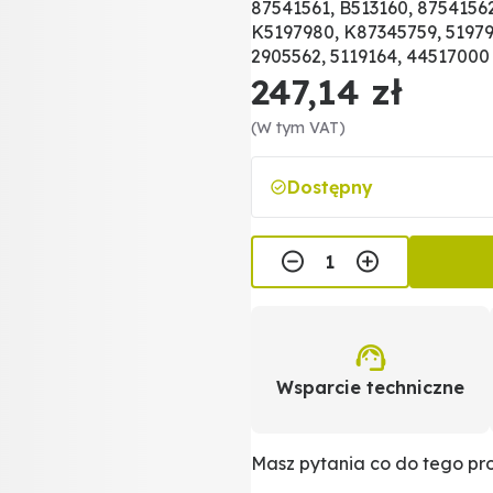
87541561, B513160, 87541562
K5197980, K87345759, 519798
2905562, 5119164, 44517000
247,14 zł
(W tym VAT)
Dostępny
Wsparcie techniczne
Masz pytania co do tego p