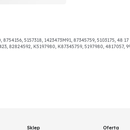
0, 8754156, 5157318, 1423473M91, 87345759, 5103175, 48 1
423, 82824592, K5197980, K87345759, 5197980, 4817057, 9
Sklep
Oferta