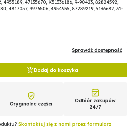
, 4955189, 47135670, K51336186, 9-90423, 82824592,
0, 4817057, 9976506, 4954935, 87289219, 5136682, 31-
Sprawdź dostępność
Dodaj do koszyka
Odbiór zakupów
Oryginalne części
24/7
roduktu?
Skontaktuj się z nami przez formularz