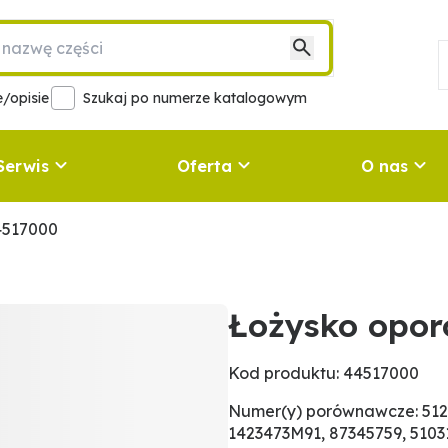
/opisie
Szukaj po numerze katalogowym
Serwis
Oferta
O nas
4517000
Łożysko opo
Kod produktu: 44517000
Numer(y) porównawcze: 51220
1423473M91, 87345759, 51031