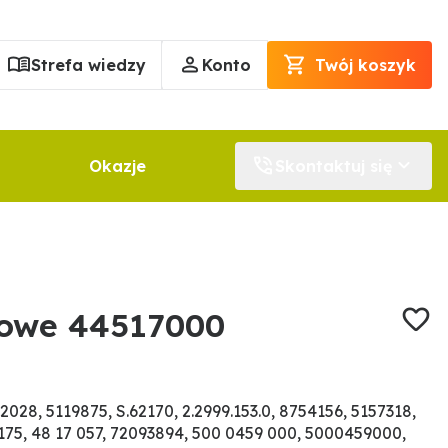
Strefa wiedzy
Konto
Twój koszyk
Okazje
Skontaktuj się
rowe 44517000
28, 5119875, S.62170, 2.2999.153.0, 8754156, 5157318,
75, 48 17 057, 72093894, 500 0459 000, 5000459000,