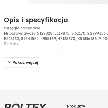
Opis i specyfikacja
sprzęgło napędowe
Nr porównawczy: 5122028, 5119875, S.62170, 2.2999.153.
B513160, 87541562, 4955189, 47135670, K51336186, 9-90
5119164
Wymiary (mm): 50 x 80/89 x 22
Pokaż więcej
Produkty