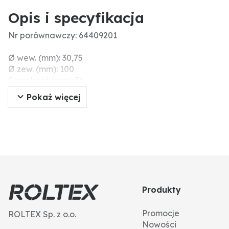
Opis i specyfikacja
Nr porównawczy: 64409201
Ø wew. (mm): 30,75
Ø zew. (mm): 100
Szerokość (mm): 36
Pokaż więcej
Produkty
Promocje
ROLTEX Sp. z o.o.
Nowości