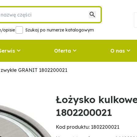
/opisie
Szukaj po numerze katalogowym
Serwis
Oferta
O nas
 zwykłe GRANIT 1802200021
Łożysko kulkow
1802200021
Kod produktu: 1802200021