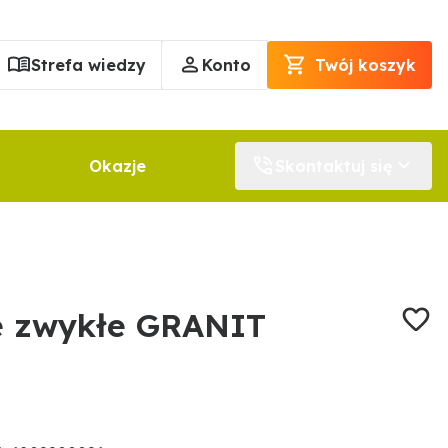
Strefa wiedzy
Konto
Twój koszyk
Okazje
Skontaktuj się
e zwykłe GRANIT