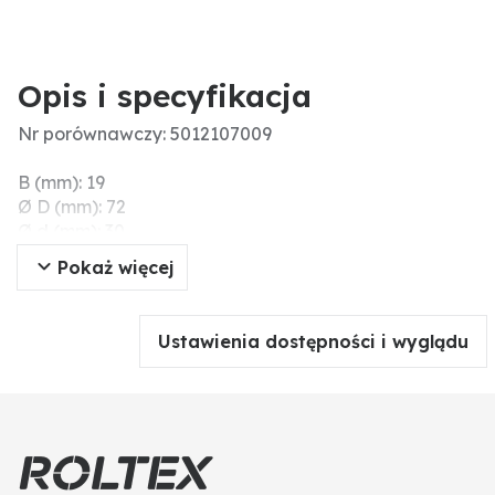
Opis i specyfikacja
Nr porównawczy: 5012107009
B (mm): 19
Ø D (mm): 72
Ø d (mm): 30
Ø zew. (mm): 72
Pokaż więcej
Materiał: stal
Ustawienia dostępności i wyglądu