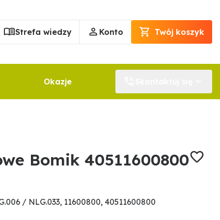
Strefa wiedzy
Konto
Twój koszyk
Okazje
Skontaktuj się
owe Bomik 40511600800
.006 / NLG.033, 11600800, 40511600800