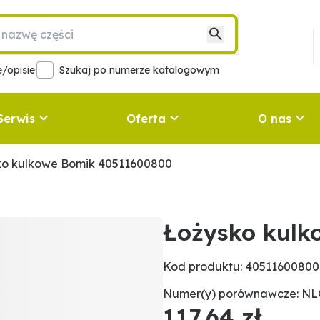
/opisie
Szukaj po numerze katalogowym
Serwis
Oferta
O nas
ko kulkowe Bomik 40511600800
Łożysko kulk
Kod produktu: 40511600800
Numer(y) porównawcze: NLG
117,64 zł