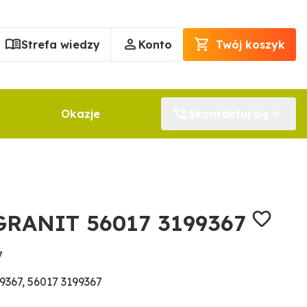
Strefa wiedzy
Konto
Twój koszyk
Okazje
Skontaktuj się
 GRANIT 56017 3199367
7
367, 56017 3199367