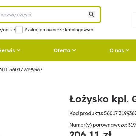
/opisie
Szukaj po numerze katalogowym
Serwis
Oferta
O nas
NIT 56017 3199367
Łożysko kpl.
Kod produktu: 56017 319936
Numer(y) porównawcze: 3199
206,11 zł