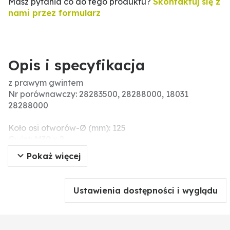
Masz pytania co do tego produktu?
Skontaktuj się z
nami przez formularz
Opis i specyfikacja
z prawym gwintem
Nr porównawczy: 28283500, 28288000, 18031
28288000
Koło osi otworów-Ø (mm): 125
Gwint: M30 x 2
H (mm): 85
Pokaż więcej
Ø zew. (mm): 146
h1 (mm): 16
Przyłącze koła (mm): 6 x M12
Ustawienia dostępności i wyglądu