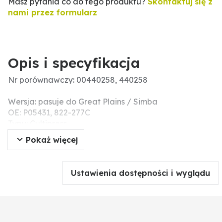
Masz pytania co do tego produktu?
Skontaktuj się z
nami przez formularz
Opis i specyfikacja
Nr porównawczy: 00440258, 440258
Wersja: pasuje do Great Plains / Simba
OE: P05431, 822-277C
Typy: Cultipress
Pokaż więcej
Ustawienia dostępności i wyglądu