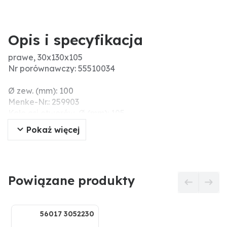
Opis i specyfikacja
prawe, 30x130x105
Nr porównawczy: 55510034
Ø zew. (mm): 100
Menke-Nr.: 259903
Koło osi otworów-Ø (mm): 105
Gwint: M24x1,5
Pokaż więcej
Powiązane produkty
56017 3052230