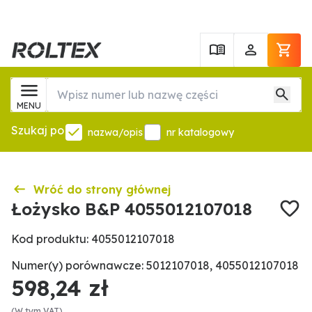
MENU
Szukaj po
nazwa/opis
nr katalogowy
Wróć do strony głównej
Łożysko B&P 4055012107018
Kod produktu: 4055012107018
Numer(y) porównawcze: 5012107018, 4055012107018
598,24 zł
(W tym VAT)