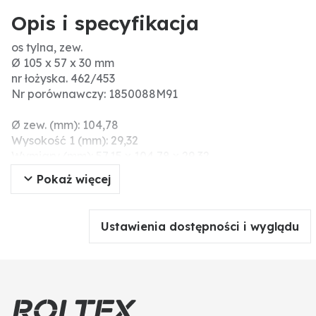
Opis i specyfikacja
os tylna, zew.
Ø 105 x 57 x 30 mm
nr łożyska. 462/453
Nr porównawczy: 1850088M91
Ø zew. (mm): 104,78
Wysokość 1 (mm): 29,32
Wymiary (mm): 57,15 x 104,78 x 29,32
Ø wew. (mm): 57.15
Pokaż więcej
Ustawienia dostępności i wyglądu