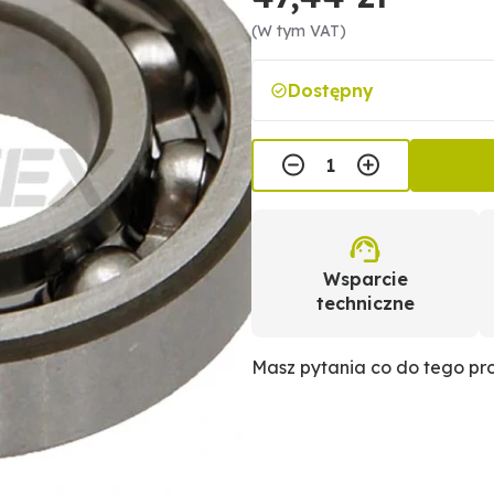
(W tym VAT)
Dostępny
Wsparcie
techniczne
Masz pytania co do tego p