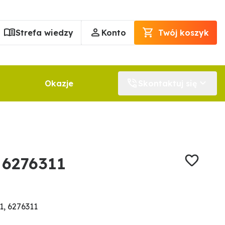
Strefa wiedzy
Konto
Twój koszyk
Okazje
Skontaktuj się
 6276311
, 6276311