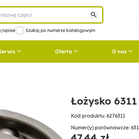
/opisie
Szukaj po numerze katalogowym
Serwis
Oferta
O nas
Łożysko 6311
Kod produktu: 6276311
Numer(y) porównawcze: 6311
47,44 zł