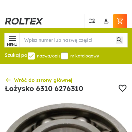
MENU
Szukaj po
nazwa/opis
nr katalogowy
Wróć do strony głównej
Łożysko 6310 6276310