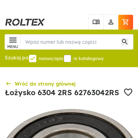
MENU
Szukaj po
nazwa/opis
nr katalogowy
Wróć do strony głównej
Łożysko 6304 2RS 62763042RS