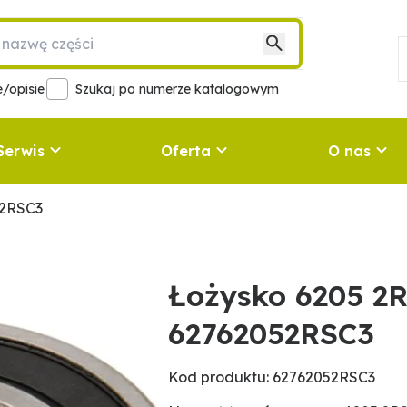
/opisie
Szukaj po numerze katalogowym
Serwis
Oferta
O nas
52RSC3
Łożysko 6205 2
62762052RSC3
Kod produktu: 62762052RSC3