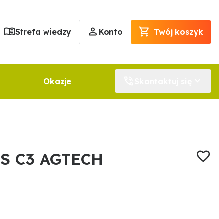
Strefa wiedzy
Konto
Twój koszyk
Okazje
Skontaktuj się
RS C3 AGTECH