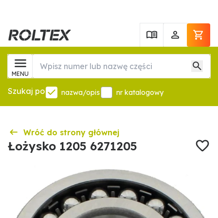
MENU
Szukaj po
nazwa/opis
nr katalogowy
Wróć do strony głównej
Łożysko 1205 6271205