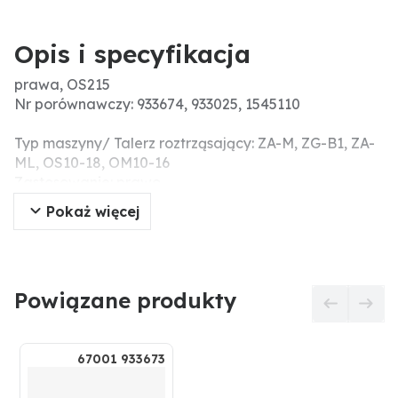
Opis i specyfikacja
prawa, OS215
Nr porównawczy: 933674, 933025, 1545110
Typ maszyny/ Talerz roztrząsający: ZA-M, ZG-B1, ZA-
ML, OS10-18, OM10-16
Zastosowanie: prawo
Pokaż więcej
Powiązane produkty
67001 933673