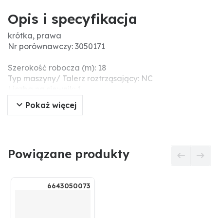
Opis i specyfikacja
krótka, prawa
Nr porównawczy: 3050171
Szerokość robocza (m): 18
Typ maszyny/ Talerz roztrząsający: NC
Liczba na siewnik: 1
Zastosowanie: prawa
Pokaż więcej
Oznaczenie kolorystyczne: kolor pomarańczowy
Powiązane produkty
6643050073