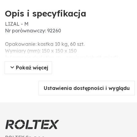
Opis i specyfikacja
LIZAL - M
Nr porównawczy: 92260
Opakowanie: kostka 10 kg, 60 szt.
Wymiary (mm): 150 x 150 x 150
Informacje dodatkowe: - zawiera kobalt, miedź, -
przeznaczone są do bezpośredniego spożycia przez
Pokaż więcej
bydło, konie, kozy i zwierzynę płową. UWAGA: Nie
stosować dla owiec z uwagi na dużą zawartość
miedzi.
Ustawienia dostępności i wyglądu