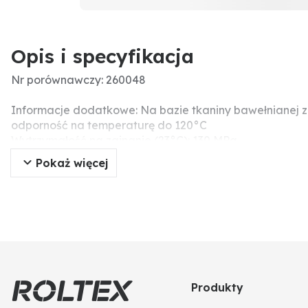
Opis i specyfikacja
Nr porównawczy: 260048
Informacje dodatkowe: Na bazie tkaniny bawełnianej z
odporność na temperaturę do 120°C
Wytrzymałość na zginanie (23°C): 130 MPa
Odporność na uderzenia: 30 kJ/m²
Pokaż więcej
Wytrzymałość na ściskanie: 170 MPa
Temperatura graniczna: 120°C * dla wersji balastowej 
Długość (mm): 402,5
Typ pompy: PNR 142
Producent: Jurop
Grubość (mm): 5,8
Szerokość (mm): 89
Wersja: standard
Produkty