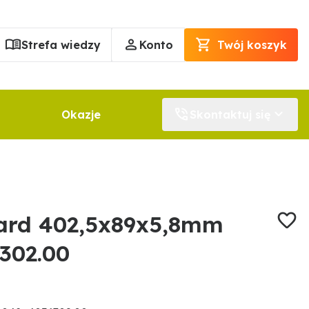
Strefa wiedzy
Konto
Twój koszyk
Okazje
Skontaktuj się
ard 402,5x89x5,8mm
302.00