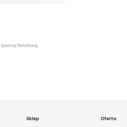
 żywicą fenolową.
(chłodzenie wtryskiem powietrza)
Sklep
Oferta