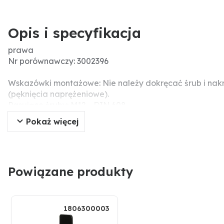
Opis i specyfikacja
prawa
Nr porównawczy: 3002396
Wskazówki montażowe: Nie należy dokręcać śrub i nak
(pęknięcia naprężeniowe).
Pasujące śruby: M12 - DIN 608
Pokaż więcej
Powiązane produkty
1806300003