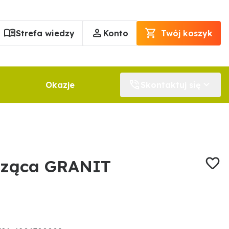
Strefa wiedzy
Konto
Twój koszyk
Okazje
Skontaktuj się
dząca GRANIT