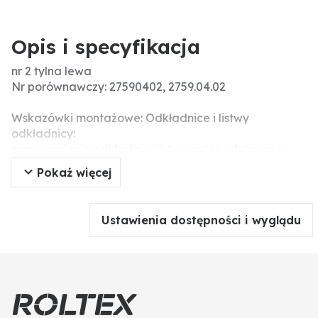
Opis i specyfikacja
nr 2 tylna lewa
Nr porównawczy: 27590402, 2759.04.02
Wskazówki montażowe: Odkładnice i listwy
odkładnicy:
przy wymianie odkładnic i listwe należy dokręcać
śruby na zmianę, żeby uniknąć napięcia i ostatecznie
Pokaż więcej
złamania elementów roboczych. Do wyrównania
różnic wymiarów przy odkładnicy i piersi oraz aby
uniknąć napięć, nalezy użyć podkładek tekturowych.
Ustawienia dostępności i wyglądu
Śrub i nakrętek nie należy dokręcać narzędziem
pneumatycznym, ponieważ może prowadzić to do
uszkodzeń części roboczej (pęknięcia związane z
napięciem).