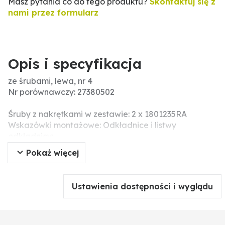
Masz pytania co do tego produktu?
Skontaktuj się z
nami przez formularz
Opis i specyfikacja
ze śrubami, lewa, nr 4
Nr porównawczy: 27380502
Śruby z nakrętkami w zestawie: 2 x 1801235RA
Wskazówki montażowe: Odkładnice i listwy
odkładnicy:
przy wymianie odkładnic i listwe należy dokręcać
Pokaż więcej
śruby na zmianę, żeby uniknąć napięcia i ostatecznie
złamania elementów roboczych. Do wyrównania
różnic wymiarów przy odkładnicy i piersi oraz aby
Ustawienia dostępności i wyglądu
uniknąć napięć, nalezy użyć podkładek tekturowych.
Śrub i nakrętek nie należy dokręcać narzędziem
pneumatycznym, ponieważ może prowadzić to do
uszkodzeń części roboczej (pęknięcia związane z